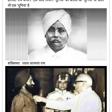
भी एक 'दुनिया' है
शख्सियत : लाला लाजपत राय