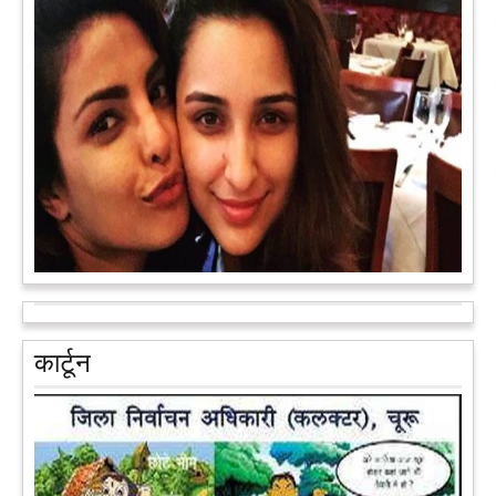
अब एक आइडिया बदलेगा हिमाचल के युवाओं की किस्मत, जानिए कैसे
हमीरपुर में अब एक आइडिया युवाओं की किस्मत बदलने जा रहा है। भारत
सरकार के स्टार्टअप मिशन के तहत सबंधित टीम मोबाइल वैन के जरिए पूरे
देश के कोने-कोने में घूमकर नए स्टार्ट अप स्थापित करने की चाह रखने
वाले युवाओं से संपर्क कर रही है।
आगे पढ़ें
आरक्षण के विरोध में राजा भैया बोले, प्रमोशन का आधार गुणवत्ता और
वरिष्ठता हो, जाति नहीं
प्रतापगढ़ के कुंडा से बाहुबली विधायक रघुराज प्रताप सिंह उर्फ राजा भैया ने
कार्टून
शुक्रवार को लखनऊ में प्रेस कांफ्रेंस कर नई राजनीतिक पार्टी बनाने की
आधिकारिक घोषणा करते हुए पार्टी के मुद्दों के बारे में बताया.
आगे पढ़ें