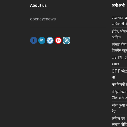
About us
अभी अभी
संक्रमण क
openeyenews
अधिकारी कि
इंदौर, भोप
अधिक
सांसद रीता
वैक्सीन बह
अब IPL 202
बयान
OTT प्लेटफ
ना'
नए नियमों 
मंंत्रिमंडल
CM योगी 
सोना हुआ स
रेट
कपिल देव न
सलाह, रोहि