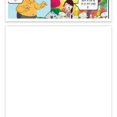
लिप-लॉक कर रही हो। गिलहरी झूला झूल रही हो।
आगे पढ़ें
चमत्कार: एक साल की बच्ची के ऊपर से गुजरी ट्रेन, नहीं आई एक खरोंच
भी
जाको राखे साइयां मार सके न कोय वाली कहावत आज एक बच्ची पर पूरी
तरह चरितार्थ साबित हुई, जब वह एक हादसे दौरान बाल-बाल बच गई।
मामला उत्तर प्रदेश के मथुरा रेलवे जक्शंन का है।
आगे पढ़ें