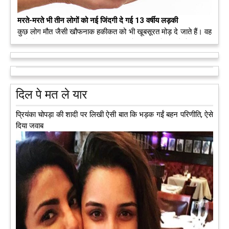
मरते-मरते भी तीन लोगों को नई जिंदगी दे गई 13 वर्षीय लड़की
कुछ लोग मौत जैसी खौफनाक हकीकत को भी खूबसूरत मोड़ दे जाते हैं। वह
मरने के बाद भी इस धरती पर अपने आप को जीवित छोड़ ज़ाते हैं। दुनिया
को अलविदा कह चुकी 13 वर्षीय लड़की के अंगदान से 3 जरूरतमंद लोगों
को नई जिंदगी मिल गई।
आगे पढ़ें
दिल पे मत ले यार
प्रियंका चोपड़ा की शादी पर लिखी ऐसी बात कि भड़क गईं बहन परिणीति, ऐसे
दिया जवाब
अब एक आइडिया बदलेगा हिमाचल के युवाओं की किस्मत, जानिए कैसे
हमीरपुर में अब एक आइडिया युवाओं की किस्मत बदलने जा रहा है। भारत
सरकार के स्टार्टअप मिशन के तहत सबंधित टीम मोबाइल वैन के जरिए पूरे
देश के कोने-कोने में घूमकर नए स्टार्ट अप स्थापित करने की चाह रखने
वाले युवाओं से संपर्क कर रही है।
आगे पढ़ें