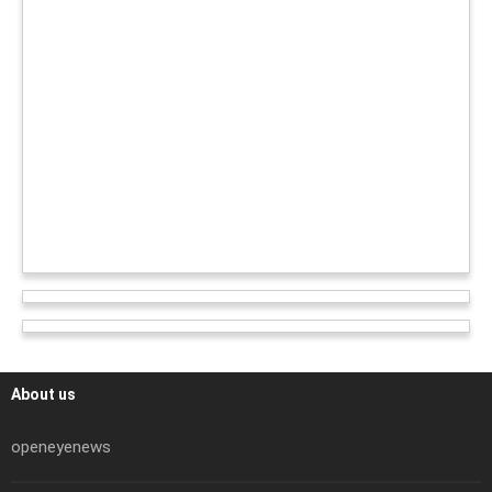
About us
openeyenews