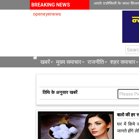
अपने पड़ोसियों के साथ मिल
BREAKING NEWS
openeyenews
खबरें
मुख्य समाचार
राजनीति
शहर समाचार
तिथि के अनुसार खबरें
बालो की हर स
घर में किये 
जानते होंगे ल