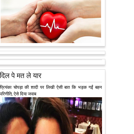
मरते-मरते भी तीन लोगों को नई जिंदगी दे गई 13 वर्षीय लड़की
कुछ लोग मौत जैसी खौफनाक हकीकत को भी खूबसूरत मोड़ दे
जाते हैं। वह मरने के बाद भी इस धरती पर अपने आप को जीवित
छोड़ ज़ाते हैं। दुनिया को अलविदा कह चुकी 13...
आगे पढ़ें
दिल पे मत ले यार
प्रियंका चोपड़ा की शादी पर लिखी ऐसी बात कि भड़क गईं बहन
परिणीति, ऐसे दिया जवाब
अब एक आइडिया बदलेगा हिमाचल के युवाओं की किस्मत, जानिए
कैसे
हमीरपुर में अब एक आइडिया युवाओं की किस्मत बदलने जा रहा है।
भारत सरकार के स्टार्टअप मिशन के तहत सबंधित टीम मोबाइल