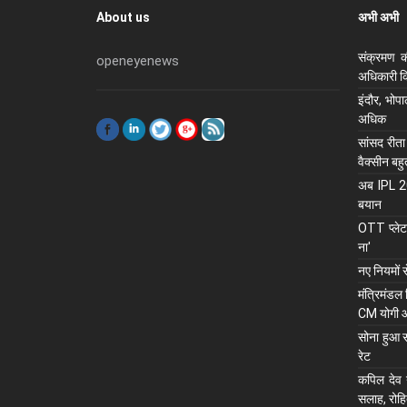
About us
अभी अभी
संक्रमण क
openeyenews
अधिकारी कि
इंदौर, भोप
अधिक
सांसद रीता
वैक्सीन बह
अब IPL 202
बयान
OTT प्लेटफ
ना'
नए नियमों 
मंंत्रिमंडल
CM योगी 
सोना हुआ स
रेट
कपिल देव न
सलाह, रोहि